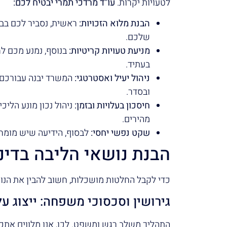
לטעויות יקרות.
עו"ד מרדכי תמרי יבטיח לכם:
הבנת מלוא הזכויות:
ראשית, נסביר לכם בבה
שלכם.
מניעת טעויות קריטיות:
בנוסף, נמנע מכם לח
בעתיד.
ניהול יעיל ואסטרטגי:
המשרד יבנה עבורכם א
ובסדר.
חיסכון בעלויות ובזמן:
ניהול נכון מונע הליכ
מהירים.
שקט נפשי יחסי:
לבסוף, הידיעה שיש מומחה
הבנת נושאי הליבה בדינ
כדי לקבל החלטות מושכלות, חשוב להבין את הנו
גירושין וסכסוכי משפחה: ייצוג על
התהליך משלב רגש ומשפט. לכן, אנו מלווים אתכ