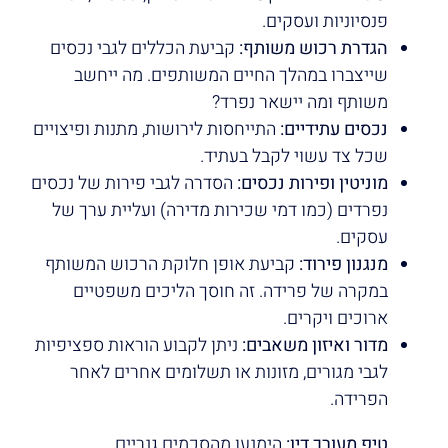
פנסיוניות ועסקים.
הגדרת רכוש משותף:
קביעת הכללים לגבי נכסים
שייצברו במהלך החיים המשותפים. מה ייחשב
משותף ומה יישאר נפרד?
נכסים עתידיים:
התייחסות לירושות, מתנות ופיצויים
שכל צד עשוי לקבל בעתיד.
מוניטין ופירות נכסים:
הסדרה לגבי פירות של נכסים
נפרדים (כמו דמי שכירות מדירה) ועליית ערך של
עסקים.
מנגנון פירוד:
קביעת אופן חלוקת הרכוש המשותף
במקרה של פרידה. זה חוסך הליכים משפטיים
ארוכים ויקרים.
מדור ואיזון משאבים:
ניתן לקבוע הוראות ספציפיות
לגבי מגורים, מזונות או תשלומים אחרים לאחר
הפרידה.
טיפ מעורך דין:
הימנעו מהסכמים גנריים