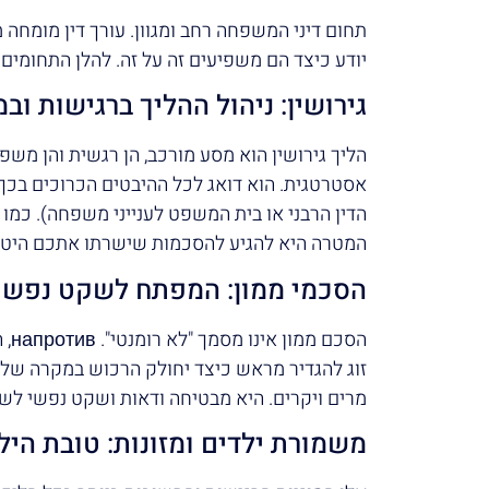
תחום דיני המשפחה רחב ומגוון. עורך דין מומחה
יודע כיצד הם משפיעים זה על זה. להלן התחומים 
גירושין: ניהול ההליך ברגישות וב
הליך גירושין הוא מסע מורכב, הן רגשית והן משפ
אסטרטגית. הוא דואג לכל ההיבטים הכרוכים בכך
הדין הרבני או בית המשפט לענייני משפחה). כמו
המטרה היא להגיע להסכמות שישרתו אתכם היטב
הסכמי ממון: המפתח לשקט נפשי 
הסכ
זוג להגדיר מראש כיצד יחולק הרכוש במקרה של 
מרים ויקרים. היא מבטיחה ודאות ושקט נפשי לשנ
משמורת ילדים ומזונות: טובת היל