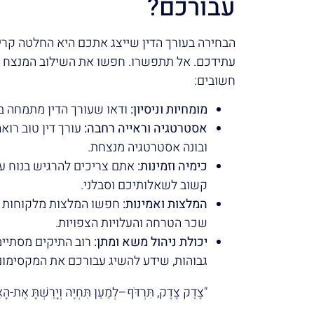
עבורכם?
הבחירה בעורך הדין שייצג אתכם היא החלטה קריט
עתידכם. אל תתפשרו. חפשו את השילוב המנצח של
חשובים:
מומחיות וניסיון:
ודאו שעורך הדין מתמחה בא
אסטרטגיה וראייה רחבה:
עורך דין טוב רוא
ובונה אסטרטגיה מנצחת.
כימיה וזמינות:
אתם צריכים להרגיש בנוח עם 
קשוב לשאלותיכם וסבלני.
המלצות ואמינות:
חפשו המלצות מלקוחות ק
שכר הטרחה והעלויות הצפויות.
יכולת ניהול משא ומתן:
רוב התיקים מסתיימי
גבוהות, שידע להשיג עבורכם את המקסימום
"צֶדֶק צֶדֶק, תִּרְדֹּף–לְמַעַן תִּחְיֶה וְיָרַשְׁתָּ אֶת-