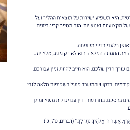
ית. היא תשפיע ישירות על תוצאות ההליך ועל
 מקצועיות ואנושיות. הנה מספר קריטריונים
ופן בלעדי בדיני משפחה.
ה את התמונה המלאה. הוא לא רק מגיב, אלא יוזם
עורך הדין שלכם. הוא חייב להיות זמין עבורכם,
ודמים. בדקו שהמשרד פועל בשקיפות מלאה לגבי
ם בהסכם. בחרו עורך דין עם יכולות משא ומתן
.
הָאָרֶץ, אֲשֶׁר-ה' אֱלֹהֶיךָ נֹתֵן לָךְ." (דברים, ט"ז, כ')