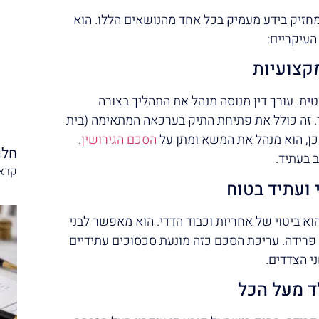
 מחזיק בידע מעמיק בכל אחד מהנושאים הללו. הוא
העיקריים:
מקצועיות
טית. עורך דין מנוסה מנהל את התהליך בצורה
. זה כולל את פתיחת התיק בערכאה המתאימה (בית
 כן, הוא מנהל את המשא ומתן על
הסכם הגירושין
.
חלו
 בעתיד.
קרא 
ועתיד בטוח
ם ממון אינו מסמך "לא רומנטי". напротив, הוא ביטוי של אחריות וכבוד הדדי. הוא מאפשר לבני
פרידה. עריכת הסכם כזה מונעת סכסוכים עתידיים
י הצדדים.
ד מעל הכל