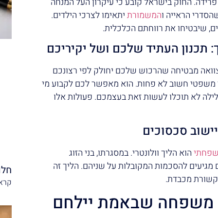
 פרידה. החוק בישראל קובע כי עיקרון העל המנחה
שהסדרי הראייה ו
המשמורת
יתאימו לצרכי הילדים.
ים, שיבטיחו את רווחתם הכלכלית.
ך: תכנון העתיד שלכם ושל יקיריכם
צוואה מבטיחה שהרכוש שלכם יחולק לפי רצונכם
י משפטי חשוב לא פחות. הוא מאפשר לכם לקבוע מי
לילה לא תוכלו לעשות זאת בעצמכם. פעולות אלו
ישוב סכסוכים
שפחתי
הוא הליך וולונטרי. במסגרתו, בני הזוג
הם מגיעים להסכמות המקובלות על שניהם. הליך זה
חלו
תקשורת מכבדת.
קרא 
ני משפחה שבאמת יילחם