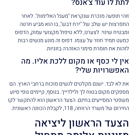
לתת לו עוד צ'אנס?
זוהי תופעה מוכרת שנקראת "מעגל האלימות". לאחר
התפרצות יש שלב של "ירח דבש", בו הוא מביע חרטה
ומבטיח שינוי. לצערנו, ללא טיפול מקצועי עמוק, הדפוס
כמעט תמיד חוזר על עצמו. דפוס זה מונע מנשים רבות
לזהות את חומרת סימני האזהרה בזוגיות.
אין לי כסף או מקום ללכת אליו. מה
האפשרויות שלי?
את לא לבד. ישנם מקלטים לנשים מוכות ברחבי הארץ. הם
מספקים מקום בטוח לך ולילדייך. בנוסף, קיימים גופי סיוע
משפטי המסייעים בחינם. הצעד הראשון הוא להתקשר לקו
החירום של משרד הרווחה, 118, לקבלת הכוונה ראשונית.
הצעד הראשון ליציאה