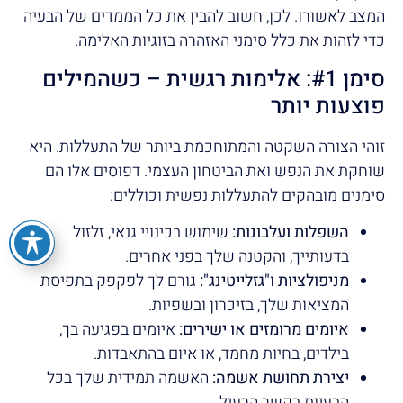
המצב לאשורו. לכן, חשוב להבין את כל הממדים של הבעיה
כדי לזהות את כלל סימני האזהרה בזוגיות האלימה.
סימן #1: אלימות רגשית – כשהמילים
פוצעות יותר
זוהי הצורה השקטה והמתוחכמת ביותר של התעללות. היא
שוחקת את הנפש ואת הביטחון העצמי. דפוסים אלו הם
סימנים מובהקים להתעללות נפשית וכוללים:
השפלות ועלבונות:
שימוש בכינויי גנאי, זלזול
בדעותייך, והקטנה שלך בפני אחרים.
מניפולציות ו"גזלייטינג":
גורם לך לפקפק בתפיסת
המציאות שלך, בזיכרון ובשפיות.
איומים מרומזים או ישירים:
איומים בפגיעה בך,
בילדים, בחיות מחמד, או איום בהתאבדות.
יצירת תחושת אשמה:
האשמה תמידית שלך בכל
הבעיות בקשר הרעיל.