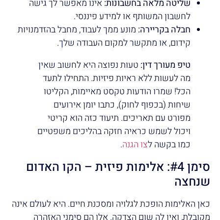
שליטה מלאה בחשבונות:
אינו מאפשר לך גישה
לחשבון המשותף או למידע פיננסי.
חבלה בקריירה:
מונע ממך לעבוד, מחבל בהזדמנויות
קידום, או מתקשר למקום העבודה שלך.
טיפ מעורך דין:
טעות נפוצה היא לחשוב שאין
מה לעשות ללא ראיות פיזיות. התחילו לתעד
הכל! שמרו הודעות טקסט מאיימות, הקליטו
שיחות (בכפוף לחוק), כתבו יומן אירועים
מפורט עם תאריכים. תיעוד כזה הוא קריטי
ויכול לשמש כראיה חזקה בהליכים משפטיים
כמו בקשה ל
צו הגנה
.
סימן #4: אלימות פיזית – הקו האדום
שנחצה
כאן האלימות הופכת לגלויה ומסכנת חיים. היא לעולם אינה
מקובלת, ואין לה שום הצדקה. אלו הם סימני האזהרה