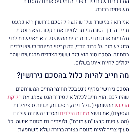
המורכבים שכרוכים בפרידה ומכניס אותם למסגרת
משפטית ברורה.
אני רואה במשרד שלי שהגעה להסכם גירושין היא כמעט
תמיד הדרך הטובה ביותר לסיים את הקשר. היא חוסכת
מלחמות ארוכות ויקרות בבית המשפט. היא מאפשרת לבני
הזוג לשמור על כבוד הדדי, וזה קריטי במיוחד כשיש ילדים
בתמונה. הסכם טוב הוא כזה ששני הצדדים מרגישים שהם
יכולים לחיות איתו בשלום.
מה חייב להיות כלול בהסכם גירושין?
הסכם גירושין מקיף נוגע בכל תחומי החיים המשותפים
שהיו לכם. הוא חייב לכלול את סידור הגט עצמו, את
חלוקת
הרכוש
המשותף (כולל דירה, חסכונות, זכויות סוציאליות
ועסקים), את נושא
מזונות הילדים
והסדרי השהות שלהם
(מה שפעם קראו "משמורת"), ולעיתים גם מזונות אישה. כל
סעיף צריך להיות מנוסח בצורה ברורה שלא משתמעת