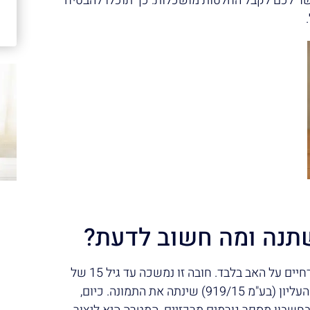
שר לכם לקבל החלטות מושכלות. כך תוכלו להבטיח
תנה ומה חשוב לדעת?
בעבר, החוק הטיל את חובת תשלום המזונות ההכרחיים על האב בלבד. חובה זו נמשכה עד גיל 15 של
הילדים. אולם, פסיקה מהפכנית של בית המשפט העליון (בע"מ 919/15) שינתה את התמונה. כיום,