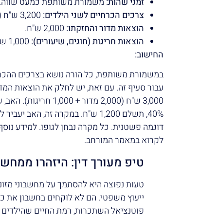
זמני שהות:
משמורת משותפת כמעט שווה.
צרכים הכרחיים לשני הילדים:
3,200 ש"ח (1,600 לילד).
הוצאות מדור והחזקתו:
2,000 ש"ח.
הוצאות חריגות (חוגים, שיעורים):
1,000 ש"ח.
החישוב:
במשמורת משותפת, כל הורה נושא בצרכים ההכרחי
עבור סעיף זה. עם זאת, יש לחלק את הוצאות המד
דוגמה פשטנית. כל מקרה נבחן לגופו. למידע נוסף
לקרוא במאמר המורחב.
טיפ מעורך דין: היזהרו ממחשב
טעות נפוצה היא להסתמך על מחשבוני מזונו
ייעוץ משפטי. הם לא לוקחים בחשבון את כ
פוטנציאל השתכרות, רמת החיים שהילדים ה