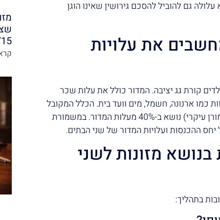
 עלולה גם להוביל להסכם גירושין שאינו הוגן
מזו
שצר
מחשבים את עלויות
/15
קרא 
ילדים קורת גג יציבה. המדור כולל את עלות שכר
ות כמו ארנונה, חשמל, מים וועד בית. הכלל המקובל
עבור שני ילדים הוא שהאב (או ההורה שאינו משמורן עיקרי) נושא ב-40% מעלות המדור. במשמורת
יחס ההכנסות ועלויות המדור של שני הבתים.
בנושא מזונות לשני
בות בתהליך: