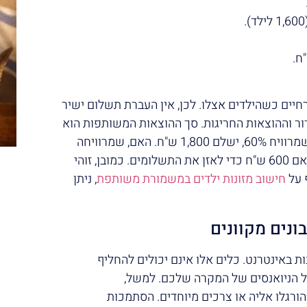
ים כשהילדים אצלו. לכן, אין העברת תשלום ישיר
ור וההוצאות החריגות. סך ההוצאות המשותפות הוא
3,000 ש"ח (2,000 מדור + 1,000 חריגות). האב, שמרוויח 60%, ישלם 1,800 ש"ח. האם, שמרוויחה
40%, תשלם 1,200 ש"ח. במקרה זה, האב יעביר לאם 600 ש"ח כדי לאזן את התשלומים. כמובן, זוהי
 על
חישוב מזונות ילדים במשמורת משותפת
, ניתן
ונים מקוונים
ת באינטרנט. כלים אלו אינם יכולים להחליף
ל הניואנסים של המקרה שלכם. למשל,
ורגלו אליה או צרכים מיוחדים. הסתמכות