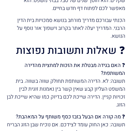
שקלים. הוא חוסך שנים של סבל בבתי משפט. הוא
מאפשר לכם לפתוח דף חדש בחיים.
הכנתי עבורכם מדריך מורחב בנושא סמכויות בית הדין
הרבני. המדריך יעלה לאתר בקרוב וישפוך אור נוסף על
הנושא.
❓ שאלות ותשובות נפוצות
❓ האם בגידה מבטלת את הזכות למחצית מהדירה
המשותפת?
תשובה: לא. הדירה המשותפת תחולק שווה בשווה. בית
המשפט העליון קבע שאין קשר בין נאמנות זוגית לבין
זכויות קניין. הדירה שייכת לכם בדיוק כמו שהיא שייכת לבן
הזוג.
❓ מה קורה אם הבעל בזבז כסף משותף על המאהבת?
תשובה: כאן החוק עומד לצידכם. אם נוכיח שבן הזוג הבריח