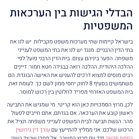
הבדלי הגישות בין הערכאות
המשפטיות
בישראל קיימות שתי מערכות משפט מקבילות. יש לנו את
בתי הדין הרבניים. מנגד יש לנו את בתי המשפט לענייני
משפחה. הפער ביניהם עצום. בית הדין הרבני פועל לפי
ההלכה היהודית. ההלכה רואה בבגידה חטא חמור. דיינים
רבים מנסים למצוא דרכים להעניש את האישה הבוגדת. הם
משתמשים בסעיף 8 לחוק יחסי ממון לשם כך. לעומת זאת,
בית המשפט האזרחי מפריד לחלוטין בין רכוש למוסר.
לכן, מרוץ הסמכויות כאן הוא קריטי. מי שמגיש את התביעה
ראשון קובע את הערכאה. אם בגדתם, אתם חייבים לפעול
מהר. הגשת תביעה לבית המשפט לענייני משפחה תציל את
הרכוש שלכם. אני ממליץ להתייעץ עם
עורך דין גירושין
בפתח תקווה
מיד עם פרוץ המשבר. אל תחכו שהצד השני