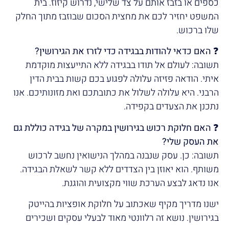
כספים או בזבז אותם על צד שלישי, נדרוש קיזוז. בית
המשפט יחזיר לכם את מחצית הסכום שבוזבז מתוך החלק
שלו ברכוש.
❓ האם כדאי להודות בבגידה כדי לזרז את הגירושין?
תשובה: לעולם אל תודו בבגידה ללא התייעצות מוקדמת
איתי. הודאה פזיזה עלולה לפגוע בכם קשות בבית הדין
הרבני. היא עלולה לשלול את כתובתכם ואת מזונותיכם. אנו
נתכנן את הצעדים בקפידה.
❓ האם חלוקת רכוש בגירושין במקרה של בגידה כוללת גם
את העסק שלי?
תשובה: כן. עסק שנבנה במהלך הנישואין נחשב לרכוש
משותף. הוא יאוזן בין הצדדים ללא קשר לשאלת הבגידה.
אנו נדאג לבצע הערכת שווי מקצועית והוגנת.
ישנו מדריך מקיף שאכתוב על חלוקת אופציות בהייטק
בגירושין. נושא זה רלוונטי מאוד לבעלי עסקים ושכירים