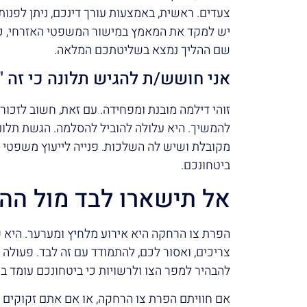
צעדים. ראשית, באמצעות עורך דינכם, ניתן לפנות
יש למקד את המאמץ במישור המשפטי האזרחי, כל
שם ההליך נמצא בשליטתכם המלאה.
אני חושש/ת להגיש תלונה כי זה "
זוהי דילמה מובנת ומפחידה. עם זאת, חשוב לז
להמשיך. היא עלולה להוביל להסלמה. הגשת תלונ
מקובלת ושיש לה השלכות. פנייה לייעוץ משפטי י
ביטחונכם.
אל תישארו לבד מול הה
הפרת צו הרחקה היא אירוע מלחיץ ומערער. היא 
צריכים, ואסור לכם, להתמודד עם זה לבד. פעולה
להבהיר למפר הצו ולרשויות כי ביטחונכם עומד ב
אם חוויתם הפרת צו הרחקה, או אם אתם זקוקים 