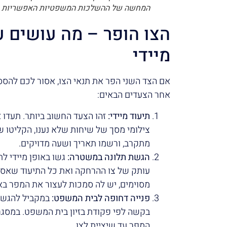
המחשה של ההשלכות המשפטיות האפשריות
הצו הופר – מה עושים ע
מיידי
אם הצד השני הפר את תנאי הצו, אסור לכם להסס.
אחר הצעדים הבאים:
תיעוד מיידי:
זהו הצעד החשוב ביותר. תעדו
צילומי מסך של שיחות שלא נענו, הקליטו 
מתקרב, ורשמו תאריך ושעה מדויקים.
הגשת תלונה במשטרה:
גשו באופן מיידי ל
עותק של צו ההרחקה ואת כל התיעוד שאס
מסוימים, יש לה סמכות לעצור את המפר באופ
פנייה דחופה לבית המשפט:
במקביל להגשת 
בקשה לפי פקודת בזיון בית המשפט. במסגר
המפר עד שיציית לצו.