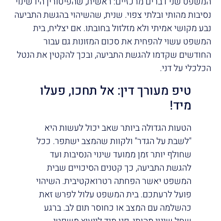
המשפט שני דברים מרכזיים: ראשית, שהפיטורין היו שינוי
נסיבות מהותי ובלתי צפוי. שנית, שהשיהוי בהגשת התביעה
נבע מקושי אמיתי ולא מזלזול בחובתו. אם יצליח, בית
המשפט עשוי להפחית את סכום המזונות גם עבור
החודשים שקדמו להגשת התביעה, ובכך להקטין את הנטל
הכלכלי על דני.
טיפ מעורך דין: אל תחכו, פעלו
מיד!
הטעות הגדולה ביותר שאב יכול לעשות היא
"לשבת על הגדר" ולקוות שהמצב ישתפר. ככל
שחולף יותר זמן ממועד שינוי הנסיבות ועד
להגשת התביעה, כך קטנים הסיכויים שבית
המשפט יאשר הפחתה רטרואקטיבית. השיהוי
פועל לרעתכם. בית המשפט עלול לפרש זאת
כהשלמה עם המצב או כחוסר תום לב. ברגע