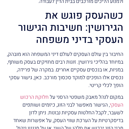
ולמנוע הליכים מורכבים בבית הדין לעבודה.
כשהעסק פוגש את
הגירושין: חשיבות הגישור
העסקי בדיני משפחה
החיבור בין עולם העסקים לעולם דיני המשפחה הוא מובהק,
במיוחד בהליכי גירושין. זוגות רבים מחזיקים בעסק משותף,
במניות, או בנכסים עסקיים אחרים. במקרה של פרידה,
נכסים אלו הופכים למוקד סכסוך מורכב. כאן, גישור עסקי
הופך לכלי קריטי.
במקום לנהל מאבק משפטי הרסני על
חלוקת הרכוש
העסקי
, הגישור מאפשר לבני הזוג, כיזמים ושותפים
לשעבר, לקבל החלטות עסקיות נבונות. ניתן לדון
בדיסקרטיות על הערכת שווי העסק, על אפשרות שאחד
מבני הזוג ירכוש את חלקו של השני, או על מנגנון ניהול