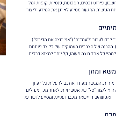
שבון, פירוט נכסים, חסכונות, פנסיות, קופות גמל
ת הגישור. המגשר מסייע לארגן את המידע וליצור
 לכם לעבור מ"עמדות" ("אני רוצה את הדירה!")
ם"). ההבנה של הצרכים העמוקים של כל צד פותחת
למה* כל אחד רוצה משהו, קל יותר למצוא דרכים
מוחות. המגשר מעודד אתכם להעלות כל רעיון
היא ליצור "סל" של אפשרויות. לאחר מכן, מנהלים
ואג שהשיח יישאר מכבד וענייני, ומסייע לגשר על