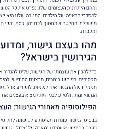
במדריך זה, נצלול לעומק התהליך. נסביר מהו הליך
ומהם היתרונות העצומים שלו. נפרט את כל הנוש
להסדרי הראייה של הילדים. המטרה שלנו היא לצ
מושכלת. החלטה שתחסוך לכם זמן, כסף, והכי 
ומכבדת.
מהו בעצם גישור, ומדוע
הגירושין בישראל?
כדי להבין את עוצמתו של הגישור, עלינו להגדיר או
סכסוכים. בני הזוג בוחרים, מרצונם החופשי, להי
תפקידו של המגשר אינו לשפוט, להכריע או לכפות
המשא ומתן, ולסייע לבני הזוג למצוא בעצמם את ה
הפילוסופיה מאחורי הגישור: העצ
בבסיס הגישור עומדת תפיסת עולם שונה לחלוטי
בעבר, בחיפוש אשמים ובמאבק על "צדק", הגישור