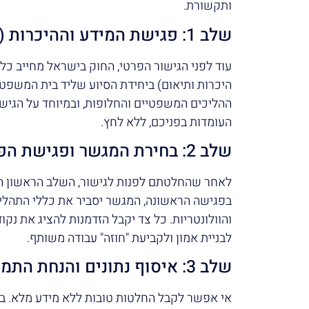
ותקשורת.
שלב 1: פגישת המידע וההיכרות (מהו"ת)
עוד לפני הגישור הפרטי, החוק בישראל מחייב כל 
היכרות ותיאום) ביחידת הסיוע שליד בית המשפט
ההליכים המשפטיים והחלופות, ובמיוחד על הגישו
העומדות בפניכם, ללא לחץ.
שלב 2: בחירת המגשר ופגישת הפתיחה
לאחר שהחלטתם לפנות לגישור, השלב הראשון ה
בפגישה הראשונה, המגשר יסביר את כללי התהליך.
והוולונטריות. כל צד יקבל הזדמנות להציג את נקו
לבניית אמון ולקביעת "חוזה" עבודה משותף.
שלב 3: איסוף נתונים והנחת התמונה המלאה
אי אפשר לקבל החלטות טובות ללא מידע מלא. בש