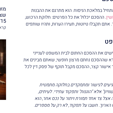
מזו
חיל במלאכת הניסוח. הוא מתרגם את ההבנות
שצר
שין
. ההסכם יכלול את כל הפרטים: חלוקת הרכוש,
/15
ד. אתם תקבלו טיוטות, תעירו הערות, ותהיו שותפים
קרא 
שים את ההסכם החתום לבית המשפט לענייני
וודא שההסכם נחתם מרצון חופשי, שאתם מבינים את
חר אישור קצר, ההסכם מקבל תוקף של פסק דין לכל
גיעים לגישור ומתמקדים בחלוקה מתמטית
ון" אלא "הוגנות" ותפקוד עתידי. לעיתים,
רה אצל צד אחד תמורת ויתור על נכס אחר, הוא
ח הארוך. חשבו על תפקוד, לא רק על מספרים.