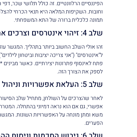
הפיננסיים הרלוונטיים. זה כולל תלושי שכר, דפי ח
וחובות. השקיפות המלאה היא תנאי הכרחי להצלח
תמונה כלכלית ברורה של התא המשפחתי.
שלב 4: זיהוי אינטרסים וצרכים אמיתיים
זהו אולי השלב החשוב ביותר בתהליך. המגשר עוזר
ל"אינטרסים" ("אני צריכה יציבות וביטחון לילדי
פתח לאינסוף פתרונות יצירתיים. כאשר מבינים *
לספק את הצורך הזה.
שלב 5: העלאת אפשרויות וניהול משא ומתן
לאחר שהצרכים על השולחן, מתחיל שלב הסיעור 
אפשרי, גם אם הוא נראה דמיוני בהתחלה. המטרה 
משא ומתן מונחה על האפשרויות השונות. המגשר ד
הפערים.
שלב 6: גיבוש הסכמות וניסוח ההסכם