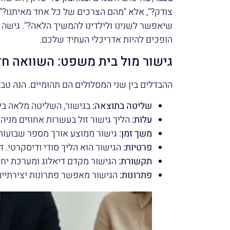
צודק?", אלא "מהם הצרכים של כל אחד מאיתנו?". ל
שיאפשר לשנינו ולילדינו להמשיך הלאה?". גישה 
הופכים להיות אדריכלי העתיד שלכם.
גישור מול בית משפט: השוואה חז
ההבדלים בין שני המסלולים הם תהומיים. הנה ט
שליטה בתוצאה:
בגישור, השליטה מלאה ביד
עלות:
הליך גישור זול בעשרות אחוזים מניהו
משך זמן:
גישור ממוצע אורך מספר שבועות 
פרטיות:
הגישור הוא הליך סודי ודיסקרטי. ד
תקשורת:
הגישור מקדם דיאלוג ומערכת יחס
פתרונות:
הגישור מאפשר פתרונות יצירתיים