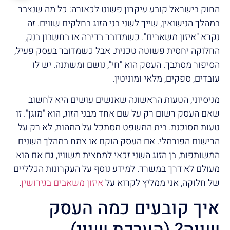
החוק בישראל קובע עיקרון פשוט לכאורה: כל מה שנצבר
במהלך הנישואין, שייך לשני בני הזוג בחלקים שווים. זה
נקרא "איזון משאבים". כשמדובר בדירה או בחשבון בנק,
החלוקה יחסית פשוטה טכנית. אבל כשמדובר בעסק פעיל,
הסיפור מסתבך. העסק הוא "חי", נושם ומשתנה. יש לו
עובדים, ספקים, מלאי ומוניטין.
מניסיוני, הטעות הראשונה שאנשים עושים היא לחשוב
שאם העסק רשום רק על שם אחד מבני הזוג, הוא "מוגן". זו
טעות מסוכנת. בית המשפט מסתכל על המהות, לא רק על
הרישום הפורמלי. אם העסק הוקם או צמח במהלך השנים
המשותפות, בן הזוג השני זכאי למחצית משוויו, גם אם הוא
מעולם לא דרך במשרד. למידע נוסף על העקרונות הכלליים
של חלוקה, אני ממליץ לקרוא על
איזון משאבים בגירושין
.
איך קובעים כמה העסק
שווה? (הערכת שווי)