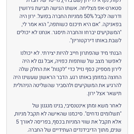
לקוח, נקרא לו ירון (שם בדוי), מייסד של חברת
סטארט-אפ מצליחה. אשתו הגישה תביעת גירושין
ודרשה לקבל 50% ממניות החברה בפועל. ירון היה
בפאניקה. "אם היא תיכנס כשותפה," הוא אמר לי,
"המשקיעים יברחו והחברה תיסגר. אנחנו לא יכולים
לשבת באותו דירקטוריון".
הבנתי מיד שהפתרון חייב להיות יצירתי. לא יכולנו
לאפשר מצב של שותפות כפויה, אבל גם לא היה
לירון מספיק כסף נזיל כדי "לקנות" את החלק שלה
החוצה במזומן באותו רגע. הדבר הראשון שעשינו היה
להרגיע את המשקיעים ולהסביר שהשליטה הניהולית
תישאר אצל ירון.
לאחר משא ומתן אינטנסיבי, בנינו מנגנון של
"תשלומים נדחים". סיכמנו שהאישה לא תקבל מניות,
אלא תקבל את שווי המניות בכסף, בפריסה לאורך 5
שנים, מתוך הדיבידנדים העתידיים של החברה.