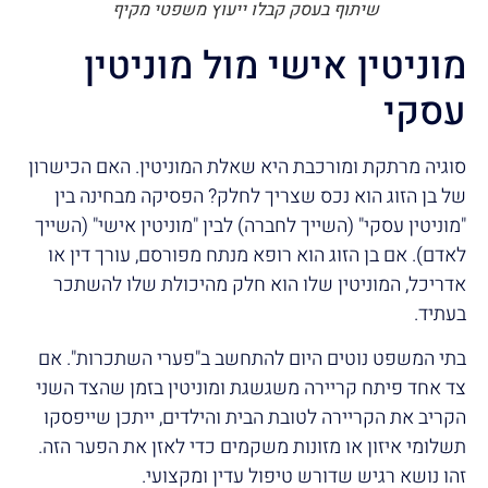
שיתוף בעסק קבלו ייעוץ משפטי מקיף
מוניטין אישי מול מוניטין
עסקי
סוגיה מרתקת ומורכבת היא שאלת המוניטין. האם הכישרון
של בן הזוג הוא נכס שצריך לחלק? הפסיקה מבחינה בין
"מוניטין עסקי" (השייך לחברה) לבין "מוניטין אישי" (השייך
לאדם). אם בן הזוג הוא רופא מנתח מפורסם, עורך דין או
אדריכל, המוניטין שלו הוא חלק מהיכולת שלו להשתכר
בעתיד.
בתי המשפט נוטים היום להתחשב ב"פערי השתכרות". אם
צד אחד פיתח קריירה משגשגת ומוניטין בזמן שהצד השני
הקריב את הקריירה לטובת הבית והילדים, ייתכן שייפסקו
תשלומי איזון או מזונות משקמים כדי לאזן את הפער הזה.
זהו נושא רגיש שדורש טיפול עדין ומקצועי.