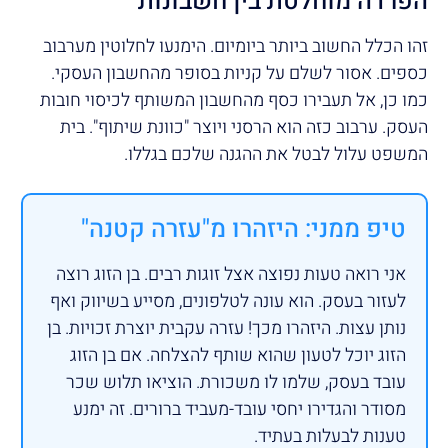
הפרדה מוחלטת בין חשבונות
זהו הכלל החשוב ביותר ביומיום. הימנעו לחלוטין מערבוב
כספים. אסור לשלם על קניות בסופר מהחשבון העסקי.
כמו כן, אל תעבירו כסף מהחשבון המשותף לכיסוי חובות
העסק. ערבוב כזה הוא הרסני ויוצר "כוונת שיתוף". בית
המשפט עלול לבטל את ההגנה שלכם בגללו.
טיפ ממני: היזהרו מ"עזרה קטנה"
אני רואה טעות נפוצה אצל זוגות רבים. בן הזוג רוצה
לעזור בעסק. הוא עונה לטלפונים, מסייע בשיווק ואף
נותן עצות. היזהרו מכך! עזרה עקבית יוצרת זכויות. בן
הזוג יוכל לטעון שהוא שותף להצלחה. אם בן הזוג
עובד בעסק, שלמו לו משכורת. הוציאו תלוש שכר
מסודר והגדירו יחסי עובד-מעביד ברורים. זה ימנע
טענות לבעלות בעתיד.