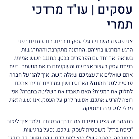
עסקים | עו"ד מרדכי
תמרי
אני פוגש במשרדי בעלי עסקים רבים. הם עומדים בפני
הרגע המרגש בחייהם. החתונה מתקרבת וההתרגשות
בשיאה. אך יחד עם הפרפרים בבטן, מתגנב חשש אמיתי.
בניתם עסק בעשר אצבעות והשקעתם בו את הנשמה. כעת
אתם שואלים את עצמכם שאלה קשה.
איך להגן על חברה
פרטית לפני חתונה
? האם גירושין עתידיים יחייבו אתכם
לחלוק את המניות? האם תאבדו את השליטה בחברה? אני
רוצה להרגיע אתכם. אפשר להגן על העסק. אנו נעשה זאת
מבלי לפגוע ברומנטיקה.
במאמר זה אציג בפניכם את הדרך הבטוחה. נלמד איך ליצור
"כיפת ברזל" משפטית לעסק שלכם. נפעל ברגישות
ובחוכמה. המטרה שלי היא לתת לכם שקט נפשי. כך תוכלו