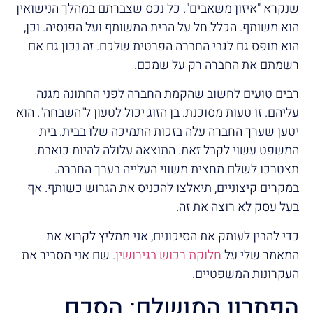
שנקרא "איזון משאבים". כל נכס שצברתם במהלך הנישואין
הוא משותף. הכלל חל על הבית המשותף ועל הפנסיה. וכן,
הוא תופס גם לגבי החברה הפרטית שלכם. זה נכון גם אם
רשמתם את החברה רק על שמכם.
רבים טועים לחשוב שהקמת החברה לפני החתונה מגנה
עליהם. זו טעות מסוכנת. בן הזוג יכול לטעון ל"השבחה". הוא
יטען שערך החברה עלה בזכות התמיכה שלו בבית. בית
המשפט עשוי לקבל זאת. התוצאה עלולה להיות כואבת.
תצטרכו לשלם מחצית משווי העלייה בערך החברה.
במקרים קיצוניים, תיאלצו להכניס את הגרוש כשותף. אף
בעל עסק לא רוצה את זה.
כדי להבין לעומק את הסיכונים, אני ממליץ לקרוא את
המאמר שלי על
חלוקת רכוש בגירושין
. שם אני מסביר את
העקרונות המשפטיים.
הפתרון המושלם: הסכם